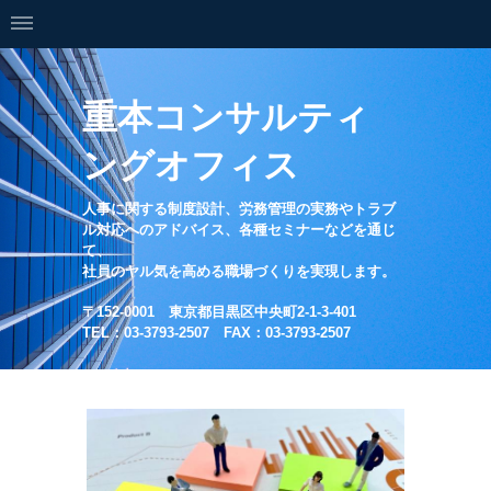
重本コンサルティ
ングオフィス
人事に関する制度設計、労務管理の実務やトラブ
ル対応へのアドバイス、各種セミナーなどを通じ
て、
社員のヤル気を高める職場づくりを実現します。
〒152-0001 東京都目黒区中央町2-1-3-401
TEL：03-3793-2507 FAX：03-3793-2507