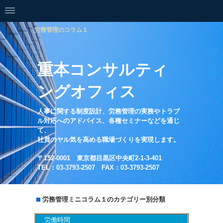
労務管理のコラム１
重本コンサルティ
ングオフィス
人事に関する制度設計、労務管理の実務やトラブ
ル対応へのアドバイス、各種セミナーなどを通じ
て、
社員のヤル気を高める職場づくりを実現します。
〒152-0001 東京都目黒区中央町2-1-3-401
TEL：03-3793-2507 FAX：03-3793-2507
労務管理ミニコラム１のカテゴリー別分類
労働時間