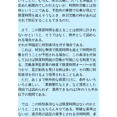
いうことだ。むろん、休日労働についても36協定で
定めた範囲内でしか行えないが、時間外労働とは別
枠ということである。予想外の事態で仕事が増えて
限度時間を超えそうなとき、休日労働の枠があれば
それで対応することもできるのだ。
さて、この限度時間を超えることは絶対に許され
ないかというと、そうではなく、例外として認めら
れる場合がある。
それが36協定に特別条項を付す場合である。
これは、特別な事情で限度時間を超えて時間外労
働を行うことが予想される場合に、この条項を付加
しておけば限度時間超の労働が可能になる制度であ
る。労働基準監督署の検査で限度時間オーバーが見
つかり、是正勧告を受ける例は多いが、その際に特
別条項を付けるよう指導されることもある。
ただ、あくまで例外的な措置だけに、条件もいろ
いろと厳しい。「業務繁忙なとき」など漠然とした
理由では認められず、適用できるのは1年のうち半分
以下の期間である。
では、この特別条項ならば限度時間はないのかと
いうと、これももちろんＮＯである。明確な基準は
ないが、過労死の認定の基準とされる月80時間、多