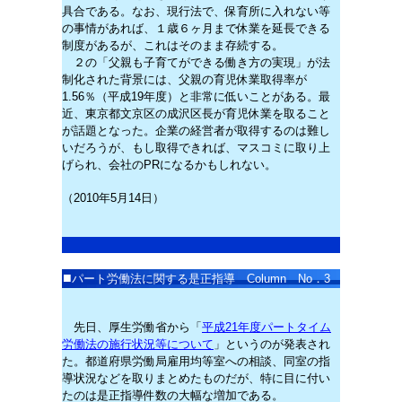
具合である。なお、現行法で、保育所に入れない等
の事情があれば、１歳６ヶ月まで休業を延長できる
制度があるが、これはそのまま存続する。
２の「父親も子育てができる働き方の実現」が法
制化された背景には、父親の育児休業取得率が
1.56％（平成19年度）と非常に低いことがある。最
近、東京都文京区の成沢区長が育児休業を取ること
が話題となった。企業の経営者が取得するのは難し
いだろうが、もし取得できれば、マスコミに取り上
げられ、会社のPRになるかもしれない。
（2010年5月14日）
■
パート労働法に関する是正指導
Column No．3
先日、厚生労働省から「
平成21年度パートタイム
労働法の施行状況等について
」というのが発表され
た。都道府県労働局雇用均等室への相談、同室の指
導状況などを取りまとめたものだが、特に目に付い
たのは是正指導件数の大幅な増加である。