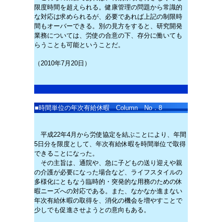
限度時間を超えられる。健康管理の問題から常識的
な対応は求められるが、必要であれば上記の制限時
間もオーバーできる。別の見方をすると、研究開発
業務については、労使の合意の下、存分に働いても
らうことも可能ということだ。
（2010年7月20日）
■
時間単位の年次有給休暇 Column No．8
平成22年4月から労使協定を結ぶことにより、年間
5日分を限度として、年次有給休暇を時間単位で取得
できることになった。
その主旨は、通院や、急に子どもの送り迎えや親
の介護が必要になった場合など、ライフスタイルの
多様化にともなう臨時的・突発的な用務のための休
暇ニーズへの対応である。また、なかなか進まない
年次有給休暇の取得を、消化の機会を増やすことで
少しでも促進させようとの意向もある。