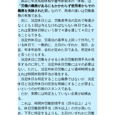
因みに年次有給休暇や慶弔休暇等の「休暇」は、
「労働の義務があるにもかかわらず使用者からその
義務を免除された日」
なので、両者の違いは労働義
務の有無である。
次に、法定休日とは、労働基準法の定めで毎週少
なくとも１回は与えなければならない休日である。
これは変形休日制という形で４週を通じて４日とす
ることもできる。
法定外休日は、労基法の基準を上回って付与して
いる休日で、一般的に、土日のいずれか、祝日、お
盆、年末年始等、会社が定めた日である。所定休日
と言ったりもする。
法定休日に労働をさせると休日労働割増手当が発
生するのに対して、法定外休日労働にはその必要は
ない。ただし、法定外休日労働により週40時間を超
えれば時間外割増手当が発生する。
法定休日を特定することは義務ではないが、法定
休日と法定外休日の区別を明確にすることが望まし
いというのが行政のスタンスである。
だが、実際には特定をしていない企業が結構あ
る。
これは、時間外労働割増手当（25％以上）より
も、休日労働割増手当（35％以上）の方が高いた
め、下手に特定するよりも、土日のいずれかに労働