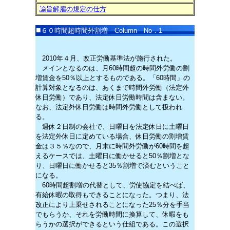
諭旨解雇の規定の仕方
■
６０時間超時間外割増
Column No．1
2010年４月、改正労働基準法が施行された。
メインとなるのは、月60時間超の時間外労働の割
増賃金を50％以上とするものである。「60時間」の
計算対象となるのは、あくまで時間外労働（法定外
休日労働）であり、法定休日労働時間は含まない。
なお、法定外休日労働は時間外労働として扱われ
る。
週休２日制の会社で、日曜日を法定休日に土曜日
を法定外休日に定めている場合、休日労働の割増賃
金は３５％なので、月末に時間外労働が60時間を超
えるケースでは、土曜日に働かせると50％割増とな
り、日曜日に働かせると35％割増で済むということ
になる。
60時間超割増の代替として、労使協定を結べば、
有給休暇の取得もできることになった。つまり、法
改正により上乗せされることになった25％分を手当
でもらうか、それを労働時間に換算して、休暇をも
らうかの選択ができるという仕組である。この選択