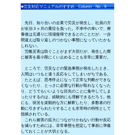
■
労災対応マニュアルのすすめ Column No．9
先日、知り合いの企業で労災が発生し、社員の方
が全治３ヶ月の重症を負った。不幸中の幸いで、療
養後は元通りに現場復帰できるとのことだが、一歩
間違えば取り返しのつかない事態になっていたかも
しれない。
労働災害は防ぐことがまず大切だが、発生した際
に被害を最小限にくい止めることも非常に重要だ。
ところで、労災などの緊急事態が発生したとき、
人間はいつもと違う反応をしてしまいがちである。
たとえば、思考停止になって正常な判断ができな
くなったり、とっさに必要な行動が取れなくなった
り、どうでもいいような目先のことに集中してしま
ったりするのは、経験的にも理解できるだろう。他
にも、状況を楽観的な方に解釈したり、多数者の行
動に引きずられたりすることも非常時の特性として
指摘されている。
これら被害の拡大につながりかねない行動や反応
を減らすためには、非常事態を想定して事前に準備
しておくことが大切となる。