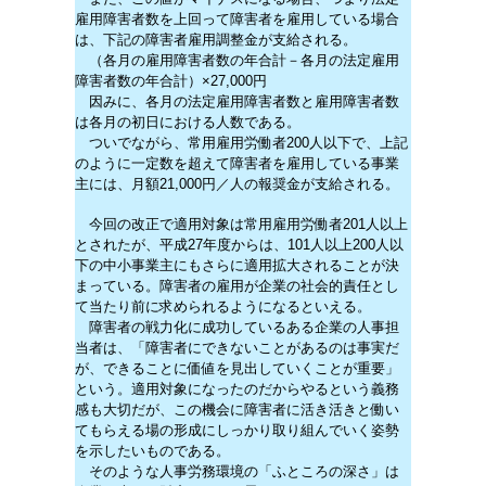
雇用障害者数を上回って障害者を雇用している場合
は、下記の障害者雇用調整金が支給される。
（各月の雇用障害者数の年合計－各月の法定雇用
障害者数の年合計）×27,000円
因みに、各月の法定雇用障害者数と雇用障害者数
は各月の初日における人数である。
ついでながら、常用雇用労働者200人以下で、上記
のように一定数を超えて障害者を雇用している事業
主には、月額21,000円／人の報奨金が支給される。
今回の改正で適用対象は常用雇用労働者201人以上
とされたが、平成27年度からは、101人以上200人以
下の中小事業主にもさらに適用拡大されることが決
まっている。障害者の雇用が企業の社会的責任とし
て当たり前に求められるようになるといえる。
障害者の戦力化に成功しているある企業の人事担
当者は、「障害者にできないことがあるのは事実だ
が、できることに価値を見出していくことが重要」
という。適用対象になったのだからやるという義務
感も大切だが、この機会に障害者に活き活きと働い
てもらえる場の形成にしっかり取り組んでいく姿勢
を示したいものである。
そのような人事労務環境の「ふところの深さ」は