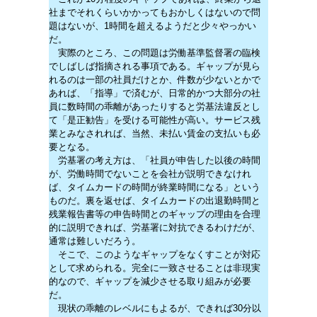
社までそれくらいかかってもおかしくはないので問
題はないが、1時間を超えるようだと少々やっかい
だ。
実際のところ、この問題は労働基準監督署の臨検
でしばしば指摘される事項である。ギャップが見ら
れるのは一部の社員だけとか、件数が少ないとかで
あれば、「指導」で済むが、日常的かつ大部分の社
員に数時間の乖離があったりすると労基法違反とし
て「是正勧告」を受ける可能性が高い。サービス残
業とみなされれば、当然、未払い賃金の支払いも必
要となる。
労基署の考え方は、「社員が申告した以後の時間
が、労働時間でないことを会社が説明できなけれ
ば、タイムカードの時間が終業時間になる」という
ものだ。裏を返せば、タイムカードの出退勤時間と
残業報告書等の申告時間とのギャップの理由を合理
的に説明できれば、労基署に対抗できるわけだが、
通常は難しいだろう。
そこで、このようなギャップをなくすことが対応
として求められる。完全に一致させることは非現実
的なので、ギャップを減少させる取り組みが必要
だ。
現状の乖離のレベルにもよるが、できれば30分以