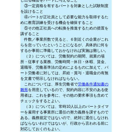
し出る機会をパートに与えること
③一定資格を有するパートを対象とした試験制度
を設けること
④パートが正社員として必要な能力を取得するた
めに教育訓練を受ける機会を確保すること
⑤その他正社員への転換を推進するための措置を
講ずること
件数／事業所数で見ると、６割近くの企業がこれ
らを怠っていたということになるが、具体的に何を
するか事前に準備しておかなければ実施は難しい。
（２）については、労働契約の期間、就業の場
所・従事する業務、労働時間・休日・休暇、賃金、
退職等、労働基準法の定めによるものに加えて、パ
ート労働者に対しては、昇給・賞与・退職金の有無
を文書で明示しなければならない。
これについては、厚生労働省で
労働条件通知書の
雛形
を用意しているので、契約内容に不安のある使
用者は、これを参考に、その他の要求事項も含めて
チェックをするとよい。
（３）については、常時10人以上のパートタイマ
ーを雇用する事業所に選任の努力義務を課すもので
ある。義務規定ではないので、絶対に選任しなけれ
ばならないわけではないが、行政から言われる前に
対応しておくのもよい。