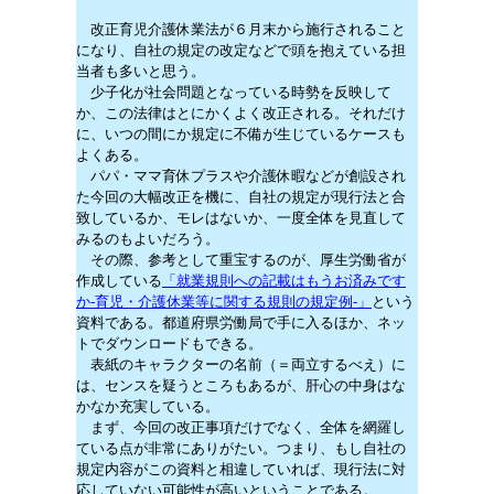
改正育児介護休業法が６月末から施行されること
になり、自社の規定の改定などで頭を抱えている担
当者も多いと思う。
少子化が社会問題となっている時勢を反映して
か、この法律はとにかくよく改正される。それだけ
に、いつの間にか規定に不備が生じているケースも
よくある。
パパ・ママ育休プラスや介護休暇などが創設され
た今回の大幅改正を機に、自社の規定が現行法と合
致しているか、モレはないか、一度全体を見直して
みるのもよいだろう。
その際、参考として重宝するのが、厚生労働省が
作成している
「就業規則への記載はもうお済みです
か-育児・介護休業等に関する規則の規定例-」
という
資料である。都道府県労働局で手に入るほか、ネッ
トでダウンロードもできる。
表紙のキャラクターの名前（＝両立するべえ）に
は、センスを疑うところもあるが、肝心の中身はな
かなか充実している。
まず、今回の改正事項だけでなく、全体を網羅し
ている点が非常にありがたい。つまり、もし自社の
規定内容がこの資料と相違していれば、現行法に対
応していない可能性が高いということである。