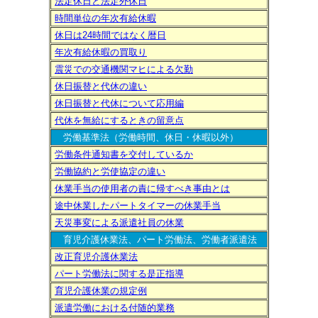
法定休日と法定外休日
時間単位の年次有給休暇
休日は24時間ではなく暦日
年次有給休暇の買取り
震災での交通機関マヒによる欠勤
休日振替と代休の違い
休日振替と代休について応用編
代休を無給にするときの留意点
労働基準法（労働時間、休日・休暇以外）
労働条件通知書を交付しているか
労働協約と労使協定の違い
休業手当の使用者の責に帰すべき事由とは
途中休業したパートタイマーの休業手当
天災事変による派遣社員の休業
育児介護休業法、パート労働法、労働者派遣法
改正育児介護休業法
パート労働法に関する是正指導
育児介護休業の規定例
派遣労働における付随的業務