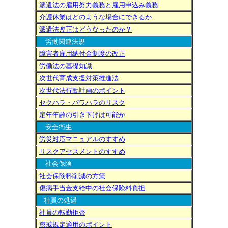
派遣法の雇用努力義務と雇用申込み義務
介護休業はどのような場合にできるか
派遣法改正はどうなったのか？
労働関連法規
障害者雇用納付金制度の改正
労働法の基礎知識
次世代育成支援対策推進法
次世代法行動計画のポイント
セクハラ・パワハラのリスク
定年年齢の引き下げは可能か
安全衛生
労災対応マニュアルのすすめ
リスクアセスメントのすすめ
社会保険
社会保険料削減の方策
傷病手当金支給中の社会保険料負担
社員の処遇
社員の転勤拒否
懲戒規定適用のポイント