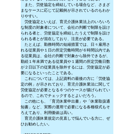
また、労使協定を締結している場合など、さまざ
まなケースに応じて記載例が示されているのもわか
りやすい。
労使協定といえば、育児介護休業法上のいろいろ
な制度の対象者について、会社の判断で制限を設け
られる者と、労使協定を締結したうえで制限を設け
られる者とが混在しており、注意が必要である。
たとえば、勤務時間の短縮措置では、日々雇用さ
れる従業員や１日の所定労働時間が６時間以内であ
る従業員は、会社の判断で対象から除外できるが、
勤続１年未満である従業員や１週間の所定労働日数
が２日以下の従業員を除外するには、労使協定が必
要になるといったことである。
これについては、上記資料の最後の方に「労使協
定の例」が示されており、育児介護休業法に関して
労使協定が必要となる６つのケースが揚げられてい
るので、これでチェックするとよいだろう。
この他にも、「育児休業申出書」や「休業取扱通
知書」など、実際の運用で必要になる各種様式もそ
ろえてあり、利用価値は高い。
育児介護休業規定の見直しで悩んでいる方に、ぜ
ひお勧めしたい。