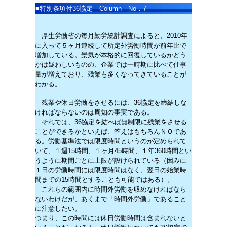
■
特別条項付36協定
Column No．7
厚生労働省の毎月勤労統計調査によると、2010年
に入って５ヶ月連続して所定外労働時間が前年比で
増加している。景気が本格的に回復しているかどう
かは疑わしいものの、企業では一時期に比べて仕事
量が増えており、残業も多くなってきていることが
わかる。
残業や休日労働をさせるには、36協定を締結しな
ければならないのは周知の事実である。
それでは、36協定を結べば無制限に残業をさせる
ことができるかといえば、答えはもちろんＮＯであ
る。労働基準法では限度時間というのが定められて
いて、１週15時間、１ヶ月45時間、１年360時間とい
うように期間ごとに上限が設けられている（因みに
１日の労働時間には限度時間はなく、翌日の始業時
間までの15時間とすることも可能ではある）。
これらの範囲内に時間外労働を収めなければなら
ないわけだが、あくまで「時間外労働」であること
に注意したい。
つまり、この時間には休日労働時間は含まれないと