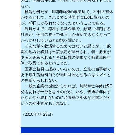
のは、労働条件の低下と感じる向きがあるかもしれ
ない。
極端な例だが、8時間勤務の事業所で、20日の有休
があるとして、これまで１時間ずつ160日取れたの
が、40日しか取れなくなったということである。
制度がすでに存在する某企業で、頻繁に遅刻する
社員が、今回の改正で40日しか遅刻できなくなって
がっかりしているとの話を聞いた。
そんな輩を救済するためではないと思うが、一般
職の地方公務員は当該規定が除外され、特に必要が
あると認められるときに日数の制限なく時間単位年
休が取得できるとのことだ。
国家公務員に認めていないのは、立法の当事者で
ある厚生労働省自らが適用除外となるのはマズイと
の判断かもしれない。
一般の企業の感覚からすれば、時間単位年休は5日
分もあれば十分と思うのだが。いや、普通の年休す
らなかなか取れないのに時間単位年休など贅沢だと
いうのが本音かもしれない。
（2010年7月28日）