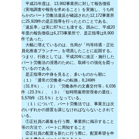
平成21年度は、13,992事業所に対して報告徴収
（実地調査や報告を求めること）を実施し、うち何
らかのパート労働法違反が確認された12,172事業所
に25,928件の是正指導を行ったとのことである。
「違反率」は実に87％にも達する。因みに、平成20
年度の報告徴収は6,273事業所で、是正指導は8,900
件であった。
大幅に増えているのは、当局が「均等待遇・正社
員化推進プランナー」を増員したことに起因する。
つまり、行政としては、平成20年に改正・施行した
パート労働法の浸透のために、取締りの強化を図っ
ているのである。
是正指導の中身を見ると、多いものから順に
（１）「通常の労働者への転換」8,249件
（31.8％）、（２）「労働条件の文書交付等」6,036
件（23.3％）、（３）「短時間雇用管理者の選任」
5,576件（21.5％）となっている。
（１）について、パート労働法では、事業主は次
のいずれかの措置を講じなければならないとされて
いる。
①正社員の募集を行う際、事業所に掲示すること
等の方法で、パートに周知すること
②正社員の配置を新たに行う際に、配置希望を申