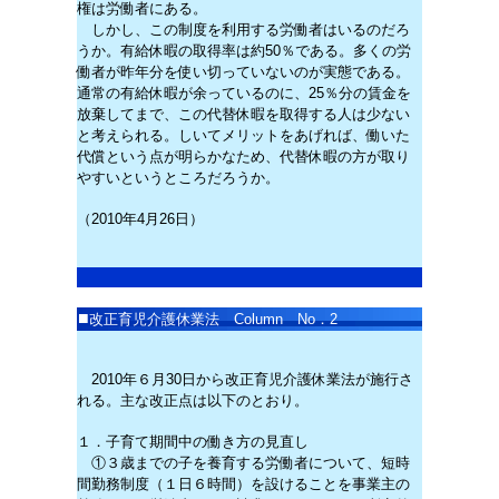
権は労働者にある。
しかし、この制度を利用する労働者はいるのだろ
うか。有給休暇の取得率は約50％である。多くの労
働者が昨年分を使い切っていないのが実態である。
通常の有給休暇が余っているのに、25％分の賃金を
放棄してまで、この代替休暇を取得する人は少ない
と考えられる。しいてメリットをあげれば、働いた
代償という点が明らかなため、代替休暇の方が取り
やすいというところだろうか。
（2010年4月26日）
■
改正育児介護休業法
Column No．2
2010年６月30日から改正育児介護休業法が施行さ
れる。主な改正点は以下のとおり。
１．子育て期間中の働き方の見直し
①３歳までの子を養育する労働者について、短時
間勤務制度（１日６時間）を設けることを事業主の