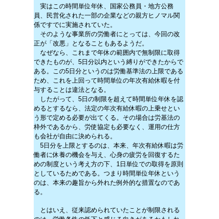
実はこの時間単位年休、国家公務員・地方公務
員、民営化された一部の企業などの親方ヒノマル関
係ですでに実施されていた。
そのような事業所の労働者にとっては、今回の改
正が「改悪」となることもあるようだ。
なぜなら、これまで年休の範囲内で無制限に取得
できたものが、5日分以内という縛りができたからで
ある。この5日分というのは労働基準法の上限である
ため、これを上回って時間単位の年次有給休暇を付
与することは違法となる。
したがって、5日の制限を超えて時間単位年休を認
めるとするなら、法定の年次有給休暇の上乗せとい
う形で定める必要が出てくる。その場合は労基法の
枠外であるから、労使協定も必要なく、運用の仕方
も会社が自由に決められる。
5日分を上限とするのは、本来、年次有給休暇は労
働者に休養の機会を与え、心身の疲労を回復するた
めの制度という考え方の下、1日単位での取得を原則
としているためである。つまり時間単位年休という
のは、本来の趣旨から外れた例外的な措置なのであ
る。
とはいえ、従来認められていたことが制限される