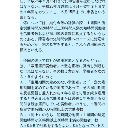
し、平成23年５月15日までに申告書を提出しなけれ
ばならない。平成23年度以降は４月～翌年３月まで
の１年間をカウントし、５月15日までに申告という
形となる。
②については、納付金等の計算の際、１週間の所
定労働時間が20時間以上30時間未満の短時間労働者
を労働者数および雇用障害者数に算入するというも
のである。障害者の短時間労働へのニーズに対応す
るためだが、別の見方をすると、これも適用範囲の
拡大といえる。
今回の改正で自社が適用対象となるのかどうか
は、「常用雇用労働者」の数を正確に算出し判断し
なければならない。その数え方だが、労働者を次の
Ａ・Ｂのように分け、
Ａ．「雇用期間の定めのない労働者」と「一定の雇
用期間を定めている労働者であって、その雇用期間
を反復更新し雇入れから１年を超えて引き続き雇用
すると見込まれる労働者または過去１年を超える期
間引き続き雇用している労働者」のうち、１週間の
所定労働時間が30時間以上の労働者数
Ｂ．（同上）のうち、短時間労働者（１週間の所定
労働時間が20時間以上30時間未満の労働者）数
Ａ＋0.5Ｂで計算をするとよい。0.5となっているの