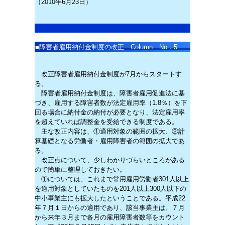
（2010年6月23日）
■
障害者雇用納付金制度の改正 Column No．5
改正障害者雇用納付金制度が7月からスタートす
る。
障害者雇用納付金制度は、障害者雇用促進法に基
づき、雇用する障害者数が法定雇用率（1.8％）を下
回る場合に納付金の納付が必要となり、法定雇用率
を超えていれば調整金を受給できる制度である。
主な改正内容は、①適用対象の範囲の拡大、②計
算基礎となる労働者・雇用障害者の範囲の拡大であ
る。
改正点について、少しわかりづらいところがある
ので簡単に整理しておきたい。
①については、これまで常用雇用労働者301人以上
を適用対象としていたものを201人以上300人以下の
中小事業主にも拡大したということである。平成22
年７月１日からの適用であり、該当事業主は、７月
から来年３月まで各月の雇用障害者数等をカウント