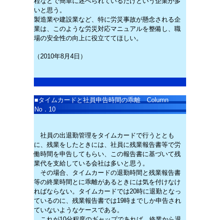
程などで簡単に述べられているだけという企業が多
いと思う。
製造業や建設業など、特に労災事故が懸念される企
業は、このような労災対応マニュアルを整備し、職
場の安全性の向上に役立ててほしい。
（2010年8月4日）
■
タイムカードと社員申告時間の乖離 Column
No．10
社員の出退勤管理をタイムカードで行うととも
に、残業をしたときには、社員に残業報告書等で労
働時間を申告してもらい、この報告書に基づいて残
業代を支給している会社は多いと思う。
その場合、タイムカードの退勤時間と残業報告書
等の終業時間とに乖離があるときには気を付けなけ
ればならない。タイムカードでは20時に退勤となっ
ているのに、残業報告書では19時までしか申告され
ていないようなケースである。
これが10分程度のギャップであれば、終業から退