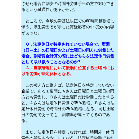
させた場合に割安の時間外労働手当の方で対応でき
るという融通性があるからだ。
ところで、今般の労基法改正での60時間超割増に
伴う、厚生労働省が示した質疑応答の中で次の内容
があった。
Ｑ．法定休日が特定されていない場合で、暦週
（日～土）の日曜日および土曜日の両方に労働した
場合、割増賃金計算の際にはどちらを法定休日労働
として取り扱うこととなるのか?
Ａ．当該暦週において後順に位置する土曜日にお
ける労働が法定休日となる。
この考え方に従えば、法定休日を特定していない
企業で、ある１週間にＡさんは日曜日と土曜日の両
方とも労働し、Ｂさんは土曜日だけ労働したとする
と、Ａさんは法定休日労働で35％割増、Ｂさんは法
定外休日労働で時間外の25％割増になる。同じ土曜
日の労働であっても、割増率が違ってくるのであ
る。
また、法定休日を特定しなければ、時間外・休日
労働の管理もややこしくなる。法定休日労働であれ