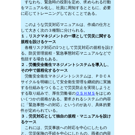
すなわち、緊急時の役割を定め、求められる行動
をマニュアル化し、社員に周知するとともに、必要
に応じてトレーニングしておくことである。
このような労災対応マニュアルは、作成の仕方と
して大きく次の３種類に分けられる。
１．リスクマネジメントの一環として労災に関する
規程を設けるケース
各種リスク対応の1つとして労災対応の規程を設け
る。防災管理規程・緊急事態対応マニュアルなどで
包括する場合もある。
２．労働安全衛生マネジメントシステムを導入し、
その中で規程化するケース
労働安全衛生マネジメントシステムは、ＰＤＣＡ
サイクルを明確にして安全衛生管理を継続的に実施
する仕組みをつくることで労災防止を実現しようと
する取り組みで、厚生労働省の
ＯＳＨＭＳ
をはじめ
いくつかの規格がある。要求されるシステムの内容
に「緊急事態への対応」というのがあり、具体的要
件が定められている。
３．労災対応として独自の規程・マニュアルを設け
るケース
これには、労災事故への対応を中心にしたもの
と、労災保険の手続を中心にしたもの、両者の内容