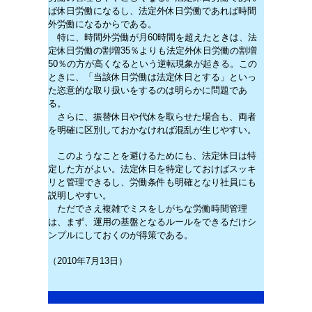
ば休日労働になるし、法定外休日労働であれば時間
外労働になるからである。
特に、時間外労働が月60時間を超えたときは、法
定休日労働の割増35％よりも法定外休日労働の割増
50％の方が高くなるという逆転現象が起きる。この
ときに、「当該休日労働は法定休日とする」といっ
た恣意的な取り扱いをするのは明らかに問題であ
る。
さらに、振替休日や代休を取らせた場合も、両者
を明確に区別しておかなければ混乱が生じやすい。
このようなことを避けるためにも、法定休日は特
定した方がよい。法定休日を特定しておけばスッキ
リと管理できるし、労働条件も明確となり社員にも
説明しやすい。
ただでさえ複雑でミスをしがちな労働時間管理
は、まず、運用の基盤となるルールをできるだけシ
ンプルにしておくのが得策である。
（2010年7月13日）