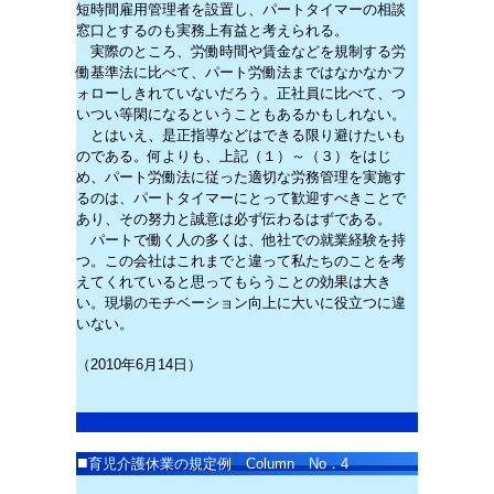
短時間雇用管理者を設置し、パートタイマーの相談
窓口とするのも実務上有益と考えられる。
実際のところ、労働時間や賃金などを規制する労
働基準法に比べて、パート労働法まではなかなかフ
ォローしきれていないだろう。正社員に比べて、つ
いつい等閑になるということもあるかもしれない。
とはいえ、是正指導などはできる限り避けたいも
のである。何よりも、上記（１）～（３）をはじ
め、パート労働法に従った適切な労務管理を実施す
るのは、パートタイマーにとって歓迎すべきことで
あり、その努力と誠意は必ず伝わるはずである。
パートで働く人の多くは、他社での就業経験を持
つ。この会社はこれまでと違って私たちのことを考
えてくれていると思ってもらうことの効果は大き
い。現場のモチベーション向上に大いに役立つに違
いない。
（2010年6月14日）
■
育児介護休業の規定例
Column No．4