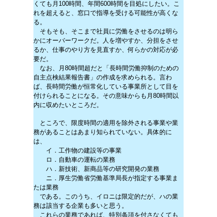
くても月100時間、年間600時間を目処にしたい。こ
れを超えると、窓口で指導を受ける可能性が高くな
る。
そもそも、そこまで社員に労働をさせるのは明ら
かにオーバーワークだ。人を増やすか、分担をさせ
るか、仕事のやり方を見直すか、何らかの対応が必
要だ。
なお、月80時間超だと「長時間労働抑制のための
自主点検結果報告書」の作成を求められる。言わ
ば、長時間労働が恒常化している事業所として目を
付けられることになる。その意味からも月80時間以
内に収めたいところだ。
ところで、限度時間の適用を除外される事業や業
務があることはあまり知られていない。具体的に
は、
イ．工作物の建設等の事業
ロ．自動車の運転の業務
ハ．新技術、新商品等の研究開発の業務
ニ．厚生労働省労働基準局長が指定する事業ま
たは業務
である。このうち、イロニは限定的だが、ハの業
務は該当する企業も多いと思う。
これらの業務であれば、特別条項を付さなくても