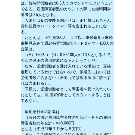
は、短時間労働者は0.5人でカウントするということ
である。雇用障害者数のカウントの際にも短時間労
働者は0.5人となる。
ＡまたはＢの要件を満たせば、正社員はもちろん
契約社員やパートタイマー等も含まれることにな
る。
たとえば、正社員160人、１年以上継続雇用or継続
雇用見込みで週24時間労働のパートタイマー100人の
企業は、
（A）160人＋（B）0.5×100人=210人となるので、
今回の改正の適用対象になるということだ。
なお、派遣労働者を受け入れている場合は、直接
雇用しているわけではないので、派遣先においては
労働者数に含まない（派遣元では常用雇用に該当す
れば含まれる）。
同様に、派遣労働者として障害者を受け入れてい
たとしても、雇用障害者としてカウントすることは
できない。
雇用納付金の計算は、
（各月の法定雇用障害者数の年合計－各月の雇用
障害者数の年合計）×40,000円
となる（平成27年７月から５万円）。
また、この値がマイナスになる場合、つまり法定