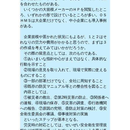
を合わせたものがある。
いくつかの大規模メーカーのＨＰを閲覧したとこ
ろ、いずれかの形で設けているところが多い。ＯＳ
ＨＭＳは大企業だけでなく、中小企業にも導入事例
がある。
企業規模や置かれた状況にもよるが、１と２はそ
れなりの労力や費用がかかると思うので、まずは３
の作成を考えてみてはいかがだろうか。
その際の留意点としては、次のものである。
①あいまいな指針や心がまえではなく、具体的な
行動を示すこと
②現場の意見を取り入れて、現場で実際に使える
ものにすること
③一部の部署だけでなく、全社に周知すること
④既存の防災マニュアル等との整合性を図ること
内容としては、
①被災者の救出、②第2時災害の防止、③関係者へ
の速報、④現場の保存、⑤災害の調査、⑥行政機関
への報告、⑦原因の究明、⑧防止対策の検討、⑨安
全衛生委員会の審議、⑩事後対策の実施
といったステップが基本となる。
労災時の対応としては、せいぜい安全衛生管理規