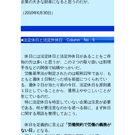
企業の大きな財産になると思うのだが。
（2010年6月30日）
■
法定休日と法定外休日 Column No．6
休日には法定休日と法定外休日があることをご存
知の方は多いと思うが、この２つの取り扱いは割増
手当などの関係で結構やっかいだ。
労働基準法が制定されたのは昭和22年であり、も
ともと週休１日制だった頃を前提につくられてい
る。週休２日が当たり前の今日、法定休日を原則週
１日としていることから、運用上ややこしいことが
生じているのだ。
特に法定休日を特定していない企業は注意が必要
である。何が要注意なのかを述べる前に、まず休日
に関する用語を整理しておこう。
休日を定義的に言えば
「労働契約で労働の義務が
ない日」
となる。