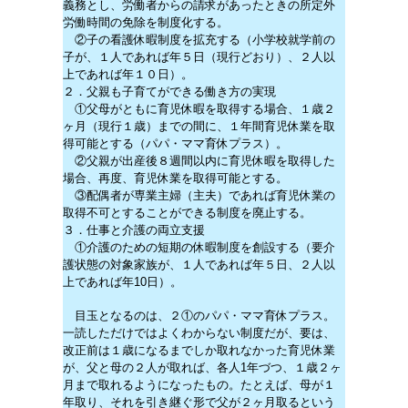
義務とし、労働者からの請求があったときの所定外
労働時間の免除を制度化する。
②子の看護休暇制度を拡充する（小学校就学前の
子が、１人であれば年５日（現行どおり）、２人以
上であれば年１０日）。
２．父親も子育てができる働き方の実現
①父母がともに育児休暇を取得する場合、１歳２
ヶ月（現行１歳）までの間に、１年間育児休業を取
得可能とする（パパ・ママ育休プラス）。
②父親が出産後８週間以内に育児休暇を取得した
場合、再度、育児休業を取得可能とする。
③配偶者が専業主婦（主夫）であれば育児休業の
取得不可とすることができる制度を廃止する。
３．仕事と介護の両立支援
①介護のための短期の休暇制度を創設する（要介
護状態の対象家族が、１人であれば年５日、２人以
上であれば年10日）。
目玉となるのは、２①のパパ・ママ育休プラス。
一読しただけではよくわからない制度だが、要は、
改正前は１歳になるまでしか取れなかった育児休業
が、父と母の２人が取れば、各人1年づつ、１歳２ヶ
月まで取れるようになったもの。たとえば、母が１
年取り、それを引き継ぐ形で父が２ヶ月取るという