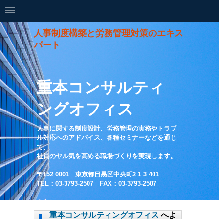
人事制度構築と労務管理対策のエキス
パート
重本コンサルティ
ングオフィス
人事に関する制度設計、労務管理の実務やトラブ
ル対応へのアドバイス、各種セミナーなどを通じ
て、
社員のヤル気を高める職場づくりを実現します。
〒152-0001 東京都目黒区中央町2-1-3-401
TEL：03-3793-2507 FAX：03-3793-2507
重本コンサルティングオフィス
へよ