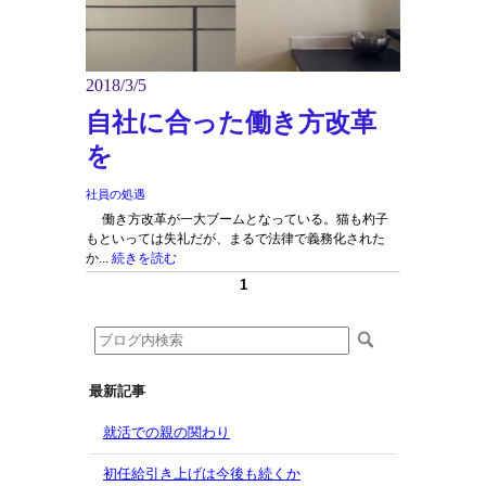
2018/3/5
自社に合った働き方改革
を
社員の処遇
働き方改革が一大ブームとなっている。猫も杓子
もといっては失礼だが、まるで法律で義務化された
か...
続きを読む
1
最新記事
就活での親の関わり
初任給引き上げは今後も続くか