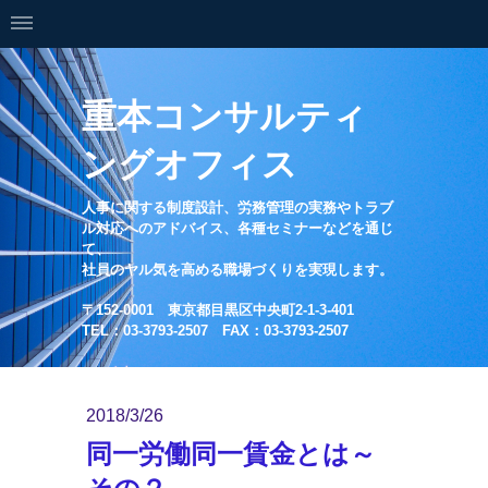
重本コンサルティ
ングオフィス
人事に関する制度設計、労務管理の実務やトラブ
ル対応へのアドバイス、各種セミナーなどを通じ
て、
社員のヤル気を高める職場づくりを実現します。
〒152-0001 東京都目黒区中央町2-1-3-401
TEL：03-3793-2507 FAX：03-3793-2507
2018/3/26
同一労働同一賃金とは～