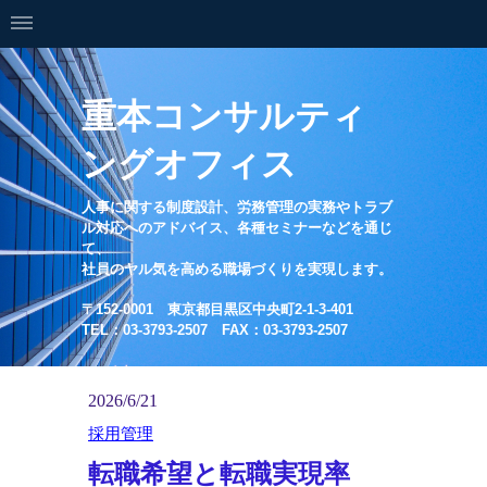
重本コンサルティ
ングオフィス
人事に関する制度設計、労務管理の実務やトラブ
ル対応へのアドバイス、各種セミナーなどを通じ
て、
社員のヤル気を高める職場づくりを実現します。
〒152-0001 東京都目黒区中央町2-1-3-401
TEL：03-3793-2507 FAX：03-3793-2507
2026/6/21
採用管理
転職希望と転職実現率