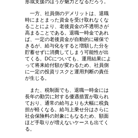
形成支援のほうが魅力となるだろう。
一方、社員側のデメリットは、退職
時にまとまった資金を受け取れなくな
ることにより、老後資金の不透明さが
高まることである。退職一時金であれ
ば、一定の老後資金が自動的に確保で
きるが、給与化をすると増額した分を
貯蓄せずに消費してしまう可能性が出
てくる。DCについても、運用結果によ
って将来給付額が変わるため、社員側
に一定の投資リスクと運用判断の責任
が生じる。
また、税制面でも、退職一時金には
長年の勤労に対する優遇措置が取られ
ており、通常の給与よりも大幅に税負
担が軽くなる。給与上乗せ分はさらに
社会保険料の対象にもなるため、額面
ほど手取りが増えないケースも出てく
る。