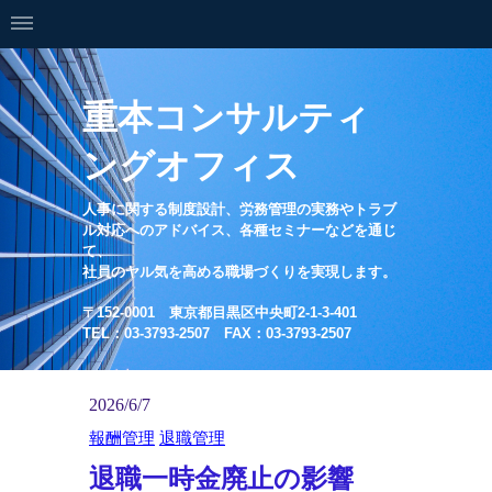
重本コンサルティ
ングオフィス
人事に関する制度設計、労務管理の実務やトラブ
ル対応へのアドバイス、各種セミナーなどを通じ
て、
社員のヤル気を高める職場づくりを実現します。
〒152-0001 東京都目黒区中央町2-1-3-401
TEL：03-3793-2507 FAX：03-3793-2507
2026/6/7
報酬管理
退職管理
退職一時金廃止の影響