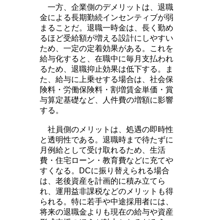
一方、企業側のデメリットは、退職
金による長期勤続インセンティブが弱
まることだ。退職一時金は、長く勤め
るほど受給額が増える設計にしやすい
ため、一定の定着効果がある。これを
給与化すると、在職中に毎月支払われ
るため、退職抑止効果は低下する。ま
た、給与に上乗せする場合は、社会保
険料・労働保険料・割増賃金単価・賞
与算定基礎など、人件費の増額に影響
する。
社員側のメリットは、処遇の即時性
と透明性である。退職時まで待たずに
月例給として受け取れるため、生活
費・住宅ローン・教育費などに充てや
すくなる。DCに振り替えられる場合
は、老後資産を計画的に積み立てら
れ、運用益非課税などのメリットも得
られる。特に若手や中途採用者には、
将来の退職金よりも現在の給与や資産