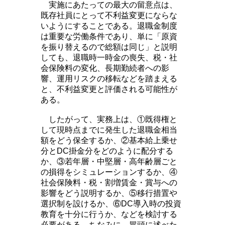
実施にあたっての最大の留意点は、
既存社員にとって不利益変更にならな
いようにすることである。退職金制度
は重要な労働条件であり、単に「原資
を振り替えるので総額は同じ」と説明
しても、退職時一時金の喪失、税・社
会保険料の変化、長期勤続者への影
響、運用リスクの移転などを踏まえる
と、不利益変更と評価される可能性が
ある。
したがって、実務上は、①既得権と
して現時点までに発生した退職金相当
額をどう保全するか、②基本給上乗せ
分とDC掛金分をどのように配分する
か、③若年層・中堅層・高年齢層ごと
の損得をシミュレーションするか、④
社会保険料・税・割増賃金・賞与への
影響をどう説明するか、⑤移行措置や
選択制を設けるか、⑥DC導入時の投資
教育を十分に行うか、などを検討する
必要がある。ちなみに、冒頭に述べた