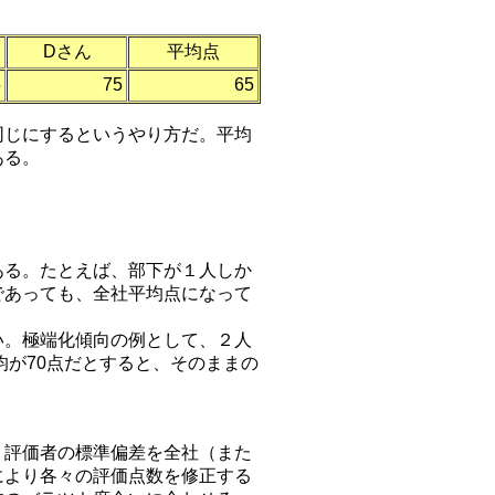
Dさん
平均点
5
75
65
じにするというやり方だ。平均
ある。
ある。たとえば、部下が１人しか
であっても、全社平均点になって
い。極端化傾向の例として、２人
平均が70点だとすると、そのままの
評価者の標準偏差を全社（また
により各々の評価点数を修正する