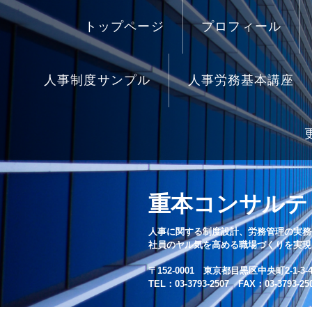
トップページ
プロフィール
人事制度サンプル
人事労務基本講座
重本コンサルテ
人事に関する制度設計、労務管理の実務
社員のヤル気を高める職場づくりを実現
〒152-0001 東京都目黒区中央町2-1-3-4
TEL：03-3793-2507 FAX：03-3793-25