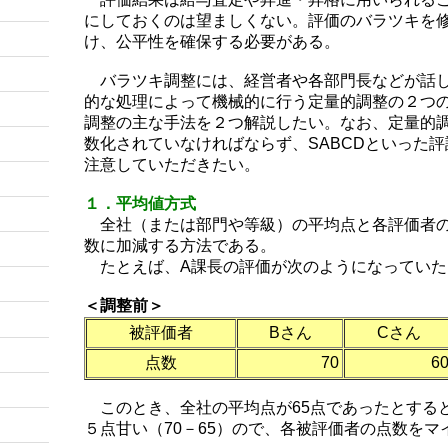
にしておくのは望ましくない。評価のバラツキを
け、公平性を確保する必要がある。
バラツキ調整には、経営者や各部門長などが話し
的な処理によって機械的に行う定量的調整の２つの
調整の主な手法を２つ解説したい。なお、定量的
数化されていなければならず、SABCDといった
注意していただきたい。
１．平均値方式
全社（または部門や等級）の平均点と各評価者の
数に加減する方法である。
たとえば、A課長の評価が次のようになっていた
＜調整前＞
被評価者
Bさん
Cさん
点数
70
6
このとき、全社の平均点が65点であったとする
５点甘い（70－65）ので、各被評価者の点数をマ