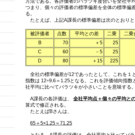
方法である。各評価者のバラツキ度合いを全社平
つまり、個々の評価者の標準偏差を全体の標準偏
る。
たとえば、上記A課長の標準偏差は次のとおりと
被評価者
点数
平均との差
二乗
二乗
B
70
＋5
25
C
60
－5
25
D
80
＋15
225
全社の標準偏差が12であったとして、これを１
指数は 12÷9.6＝1.25となる。これを評価傾向
社平均に比べてバラツキが小さいことを意味する
A課長の各評価は、
全社平均点＋個々の平均との
算式で修正される。
たとえばBさんは、
65＋5×1.25＝71.25
となる。A課長の評価は、全社平均と比べてバラ