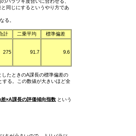
均のバラツキ度合いに合わせる、
差と同じにするというやり方であ
なる。
合計
二乗平均
標準偏差
275
91.7
9.6
としたときのA課長の標準偏差の
指数とする。この数値が大きいほど全
。
差×A課長の評価傾向指数
という
ツキが小さいので、よりバラツ