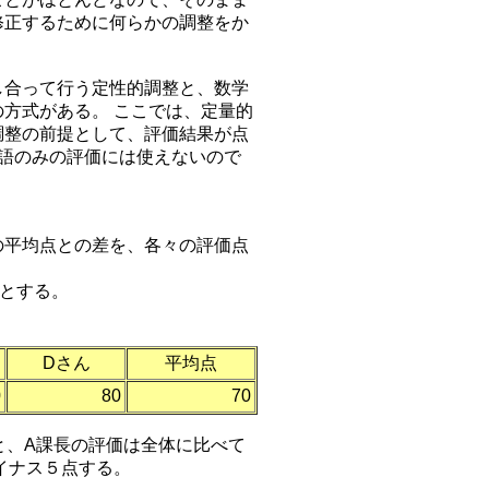
修正するために何らかの調整をか
合って行う定性的調整と、数学
方式がある。 ここでは、定量的
調整の前提として、評価結果が点
評語のみの評価には使えないので
平均点との差を、各々の評価点
とする。
Dさん
平均点
0
80
70
と、A課長の評価は全体に比べて
イナス５点する。