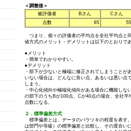
＜調整後＞
被評価者
Bさん
Cさん
点数
65
5
つまり、個々の評価者の平均点を全社平均点と同
値方式のメリット・デメリットは以下のとおりで
●メリット
・簡単でわかりやすい。
●デメリット
・部下が少ないと極端に修正されてしまうことが
いない場合は、どんなに良い点、あるいは悪い点
しまう。
・中心化傾向や極端化傾向がある場合に機能しな
の部下のうちBが100点、Cが40点の場合、全社
点数になる。
２．標準偏差方式
標準偏差とは、データのバラツキの程度を表す。
は部門や等級）の標準偏差と比較し、その度合い