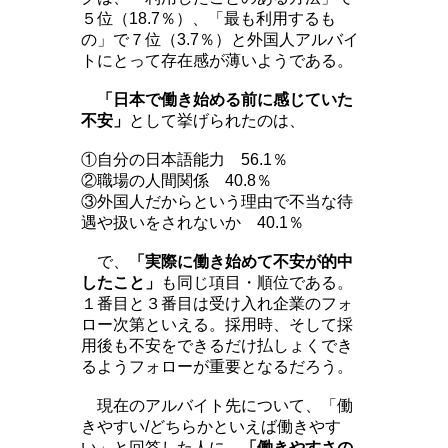
５位（18.7％）、「最も利用するも
の」で７位（3.7％）と外国人アルバイ
トにとって存在感が薄いようである。
「日本で働き始める前に感じていた
不安」
として挙げられたのは、
①自分の日本語能力 56.1％
②職場の人間関係 40.8％
③外国人だからという理由で不当な待
遇や扱いをされないか 40.1％
で、
「実際に働き始めて不安が的中
したこと」
も同じ項目・順位である。
１番目と３番目は受け入れ企業のフォ
ロー次第といえる。採用時、そして採
用後も不安をできるだけ払しょくでき
るようフォローが重要となるだろう。
現在のアルバイト先について、「働
きやすい/どちらかといえば働きやす
い」と回答した人に
、「働きやすさの