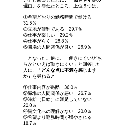
理由」
を尋ねたところ、上位５つは、
①希望どおりの勤務時間で働ける
31.5％
②立地が便利である 29.7％
③仕事が楽しい 29.2％
④仕事がらく 28.8％
⑤職場の人間関係が良い 26.9％
となった。逆に、「働きにくい/どち
らかといえば働きにくい」と回答した
人に、
「どんな点に不満を感じます
か」
を尋ねると、
①仕事内容が過酷 36.0％
②職場の人間関係が悪い 26.7％
③時給（日給）に満足していない
20.0％
④異文化への理解がない 20.0％
⑤希望より勤務時間が増やされる
18.7％