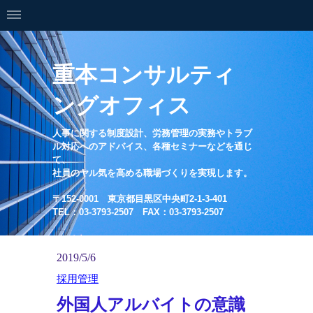
重本コンサルティ
ングオフィス
人事に関する制度設計、労務管理の実務やトラブ
ル対応へのアドバイス、各種セミナーなどを通じ
て、
社員のヤル気を高める職場づくりを実現します。
〒152-0001 東京都目黒区中央町2-1-3-401
TEL：03-3793-2507 FAX：03-3793-2507
2019/5/6
採用管理
外国人アルバイトの意識