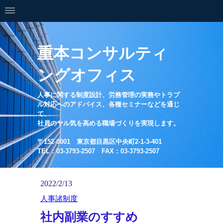
重本コンサルティ
ングオフィス
人事に関する制度設計、労務管理の実務やトラブ
ル対応へのアドバイス、各種セミナーなどを通じ
て、
社員のヤル気を高める職場づくりを実現します。
〒152-0001 東京都目黒区中央町2-1-3-401
TEL：03-3793-2507 FAX：03-3793-2507
2022/2/13
人事諸制度
社内副業のすすめ