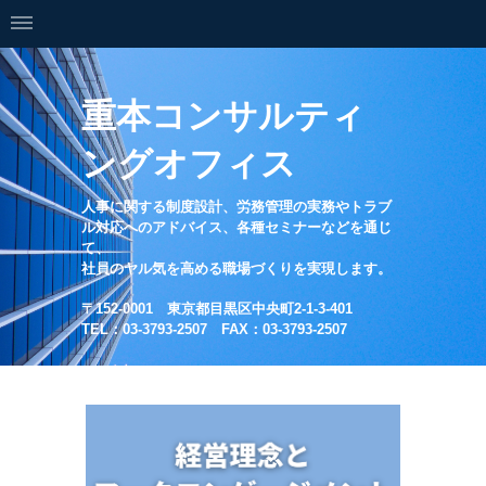
重本コンサルティ
ングオフィス
人事に関する制度設計、労務管理の実務やトラブ
ル対応へのアドバイス、各種セミナーなどを通じ
て、
社員のヤル気を高める職場づくりを実現します。
〒152-0001 東京都目黒区中央町2-1-3-401
TEL：03-3793-2507 FAX：03-3793-2507