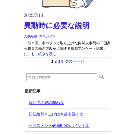
2025/7/13
異動時に必要な説明
人事組織
マネジメント
前々回、本コラムで取り上げた内閣人事局の「国家
公務員の働き方改革に関する職員アンケート結果」
に、も...
続きを読む
1
2
3
4
次のページ
最新記事
就活での親の関わり
初任給引き上げは今後も続くか
ハラスメント研修8つのポイント②