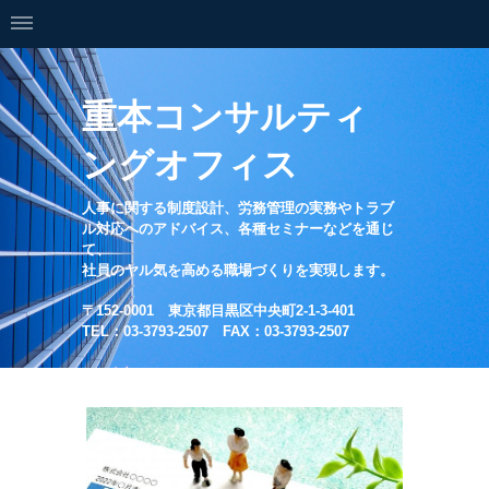
重本コンサルティ
ングオフィス
人事に関する制度設計、労務管理の実務やトラブ
ル対応へのアドバイス、各種セミナーなどを通じ
て、
社員のヤル気を高める職場づくりを実現します。
〒152-0001 東京都目黒区中央町2-1-3-401
TEL：03-3793-2507 FAX：03-3793-2507