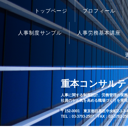
トップページ
プロフィール
人事制度サンプル
人事労務基本講座
重本コンサルテ
人事に関する制度設計、労務管理の実務
社員のヤル気を高める職場づくりを実現
〒152-0001 東京都目黒区中央町2-1-3-4
TEL：03-3793-2507 FAX：03-3793-25