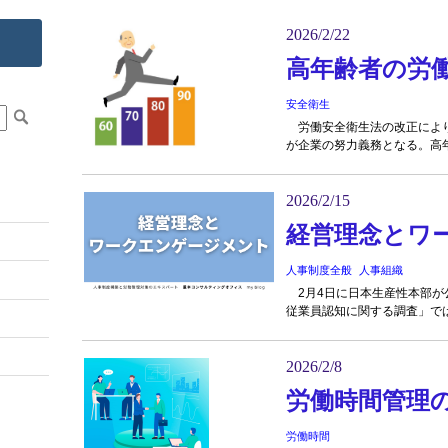
2026/2/22
高年齢者の労
安全衛生
労働安全衛生法の改正により
が企業の努力義務となる。高年
2026/2/15
経営理念とワ
人事制度全般
人事組織
2月4日に日本生産性本部が
従業員認知に関する調査」では
2026/2/8
労働時間管理
労働時間