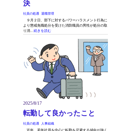
決
社員の処遇
退職管理
９月２日、部下に対するパワーハラスメント行為に
より懲戒免職処分を受けた消防職員の男性が処分の取
り消...
続きを読む
2025/8/17
転勤して良かったこと
社員の処遇
人事組織
近年、若年社員を中心に転勤を忌避する傾向が強く