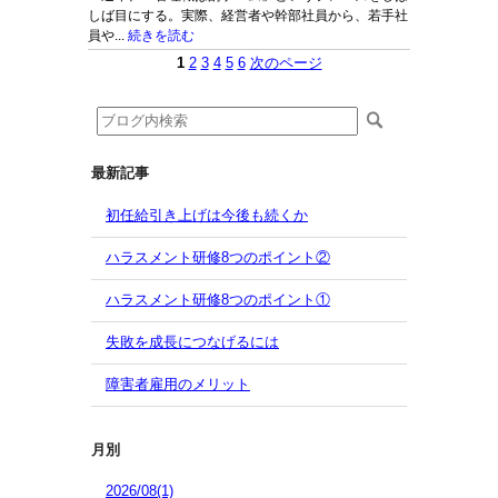
しば目にする。実際、経営者や幹部社員から、若手社
員や...
続きを読む
1
2
3
4
5
6
次のページ
最新記事
初任給引き上げは今後も続くか
ハラスメント研修8つのポイント②
ハラスメント研修8つのポイント①
失敗を成長につなげるには
障害者雇用のメリット
月別
2026/08(1)