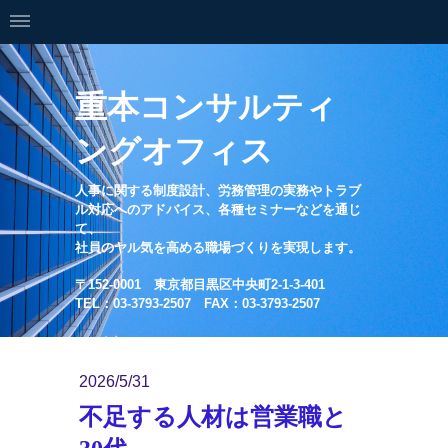
重本コンサルティ
ングオフィス
人事に関する制度設計、労務管理の実務やトラブ
ル対応へのアドバイス、各種セミナーなどを通じ
て、
社員のヤル気を高める職場づくりを実現します。
〒152-0001 東京都目黒区中央町2-1-3-401
TEL：03-3793-2507 FAX：03-3793-2507
2026/5/31
不足する人材は営業職と