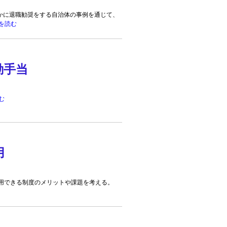
かに退職勧奨をする自治体の事例を通じて、
を読む
勤手当
む
用
雇用できる制度のメリットや課題を考える。