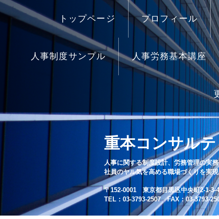
トップページ
プロフィール
人事制度サンプル
人事労務基本講座
重本コンサルテ
人事に関する制度設計、労務管理の実務
社員のヤル気を高める職場づくりを実現
〒152-0001 東京都目黒区中央町2-1-3-4
TEL：03-3793-2507 FAX：03-3793-25