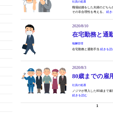
社員の処遇
職場結婚をした夫婦のどちら
その非合理性を考える。
続き
2020/8/10
在宅勤務と通
報酬管理
在宅勤務と通勤手当
続きを読
2020/8/3
80歳までの雇
社員の処遇
ノジマが導入した80歳まで
続きを読む
1