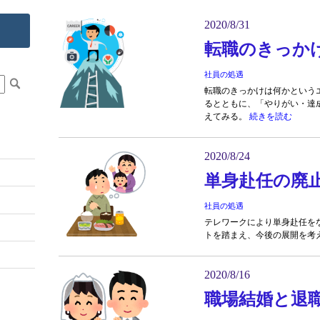
2020/8/31
転職のきっか
社員の処遇
転職のきっかけは何かという
るとともに、「やりがい・達
えてみる。
続きを読む
2020/8/24
単身赴任の廃
社員の処遇
テレワークにより単身赴任を
トを踏まえ、今後の展開を考
2020/8/16
職場結婚と退