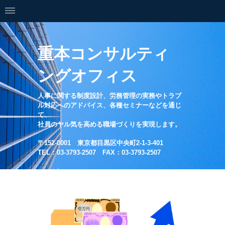
重本コンサルティ
ングオフィス
人事に関する制度設計、労務管理の実務やトラブ
ル対応へのアドバイス、各種セミナーなどを通じ
て、
社員のヤル気を高める職場づくりを実現します。
〒152-0001 東京都目黒区中央町2-1-3-401
TEL：03-3793-2507 FAX：03-3793-2507