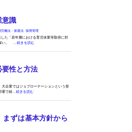
業意識
用労働法・派遣法
採用管理
表した「若年層における育児休業等取得に対
い。 ...
続きを読む
必要性と方法
大企業ではジョブローテーションという形
署で経...
続きを読む
、まずは基本方針から