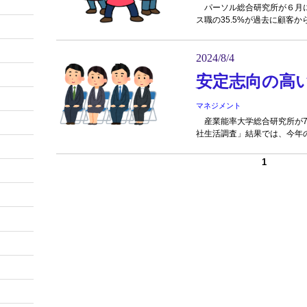
パーソル総合研究所が６月に
ス職の35.5%が過去に顧客から
2024/8/4
安定志向の高
マネジメント
産業能率大学総合研究所が7月
社生活調査」結果では、今年の
1