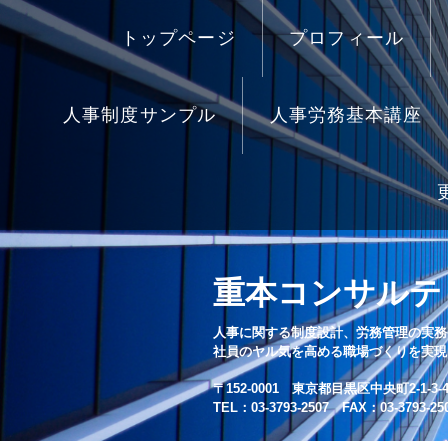
トップページ
プロフィール
人事制度サンプル
人事労務基本講座
重本コンサルテ
人事に関する制度設計、労務管理の実務
社員のヤル気を高める職場づくりを実現
〒152-0001 東京都目黒区中央町2-1-3-4
TEL：03-3793-2507 FAX：03-3793-25