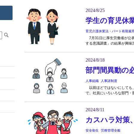
2024/8/25
学生の育児休
育児介護休業法・パート有期雇
7月31日に厚生労働省が公
する意識調査」の結果が興味深
2024/8/18
部門間異動の
人事組織
人事諸制度
以前ほどではないにしても、
で、社員にいろいろな部門・部
2024/8/11
カスハラ対策
安全衛生
労務管理全般