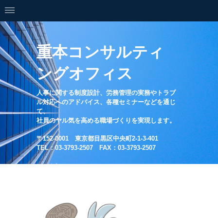
重本コンサルティ
ングオフィス
人事に関する制度設計、労務管理の実務やトラブ
ル対応へのアドバイス、各種セミナーなどを通じ
て、
社員のヤル気を高める職場づくりを実現します。
〒152-0001 東京都目黒区中央町2-1-3-401
TEL：03-3793-2507 FAX：03-3793-2507