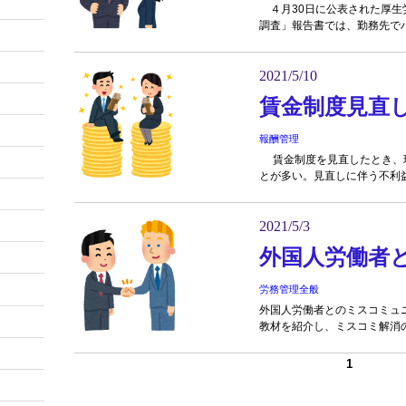
４月30日に公表された厚生
調査」報告書では、勤務先でハ
2021/5/10
賃金制度見直
報酬管理
賃金制度を見直したとき、
とが多い。見直しに伴う不利益.
2021/5/3
外国人労働者
労務管理全般
外国人労働者とのミスコミュ
教材を紹介し、ミスコミ解消
1