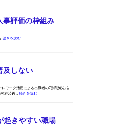
人事評価の枠組み
み
続きを読む
普及しない
レワーク活用による出勤者の7割削減を推
村経済再...
続きを読む
が起きやすい職場