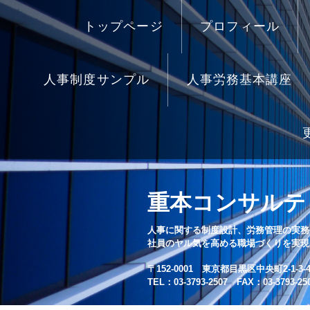
トップページ
プロフィール
人事制度サンプル
人事労務基本講座
重本コンサルテ
人事に関する制度設計、労務管理の実務
社員のヤル気を高める職場づくりを実現
〒152-0001 東京都目黒区中央町2-1-3-4
TEL：03-3793-2507 FAX：03-3793-25