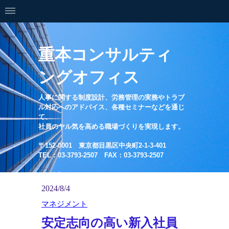
重本コンサルティ
ングオフィス
人事に関する制度設計、労務管理の実務やトラブ
ル対応へのアドバイス、各種セミナーなどを通じ
て、
社員のヤル気を高める職場づくりを実現します。
〒152-0001 東京都目黒区中央町2-1-3-401
TEL：03-3793-2507 FAX：03-3793-2507
2024/8/4
マネジメント
安定志向の高い新入社員