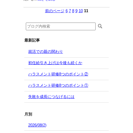
前のページ
6
7
8
9
10
11
最新記事
就活での親の関わり
初任給引き上げは今後も続くか
ハラスメント研修8つのポイント②
ハラスメント研修8つのポイント①
失敗を成長につなげるには
月別
2026/08(2)