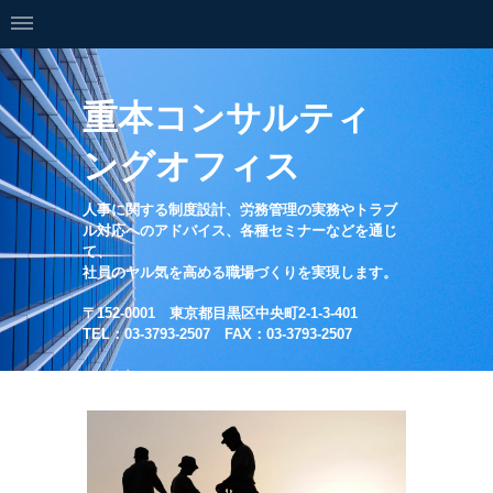
重本コンサルティ
ングオフィス
人事に関する制度設計、労務管理の実務やトラブ
ル対応へのアドバイス、各種セミナーなどを通じ
て、
社員のヤル気を高める職場づくりを実現します。
〒152-0001 東京都目黒区中央町2-1-3-401
TEL：03-3793-2507 FAX：03-3793-2507