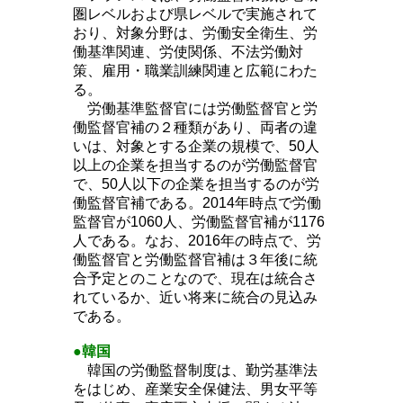
圏レベルおよび県レベルで実施されて
おり、対象分野は、労働安全衛生、労
働基準関連、労使関係、不法労働対
策、雇用・職業訓練関連と広範にわた
る。
労働基準監督官には労働監督官と労
働監督官補の２種類があり、両者の違
いは、対象とする企業の規模で、50人
以上の企業を担当するのが労働監督官
で、50人以下の企業を担当するのが労
働監督官補である。2014年時点で労働
監督官が1060人、労働監督官補が1176
人である。なお、2016年の時点で、労
働監督官と労働監督官補は３年後に統
合予定とのことなので、現在は統合さ
れているか、近い将来に統合の見込み
である。
●韓国
韓国の労働監督制度は、勤労基準法
をはじめ、産業安全保健法、男女平等