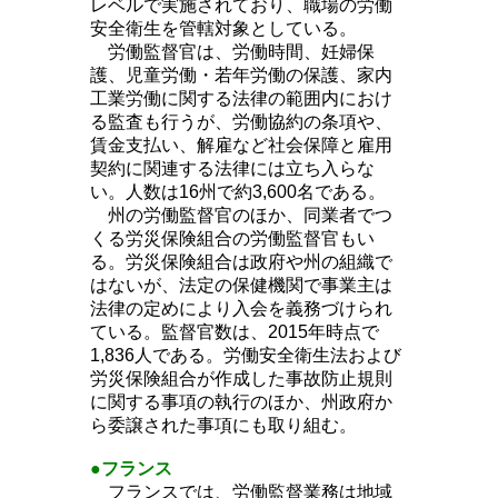
レベルで実施されており、職場の労働
安全衛生を管轄対象としている。
労働監督官は、労働時間、妊婦保
護、児童労働・若年労働の保護、家内
工業労働に関する法律の範囲内におけ
る監査も行うが、労働協約の条項や、
賃金支払い、解雇など社会保障と雇用
契約に関連する法律には立ち入らな
い。人数は16州で約3,600名である。
州の労働監督官のほか、同業者でつ
くる労災保険組合の労働監督官もい
る。労災保険組合は政府や州の組織で
はないが、法定の保健機関で事業主は
法律の定めにより入会を義務づけられ
ている。監督官数は、2015年時点で
1,836人である。労働安全衛生法および
労災保険組合が作成した事故防止規則
に関する事項の執行のほか、州政府か
ら委譲された事項にも取り組む。
●フランス
フランスでは、労働監督業務は地域