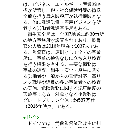
は、ビジネス・エネルギー・産業戦略
省が所管し、税・社会保険料等の徴収
全般を担う歳入関税庁が執行機関とな
る。他に派遣労働・雇用ビジネスを所
管する労働者派遣基準局もある。
衛生安全局は、全国7地域に約30カ所
の地方事務所が設置されており、監督
官の人数は2016年現在で1037人であ
る。監督官は、原則として全ての事業
所に、事前の通告なしに立ち入り検査
を行う権限を有する。主要な職務は、
事故の調査、衛生・安全・厚生に関す
る労働者や一般からの苦情対応、高リ
スク職場や違反の多い事業者への検査
の実施、危険業務に関する認可制度の
実施等である。対象となる企業数は、
グレートブリテン全体で約537万社
（2016年時点）である。
●
ドイツ
ドイツでは、労働監督業務は主に州