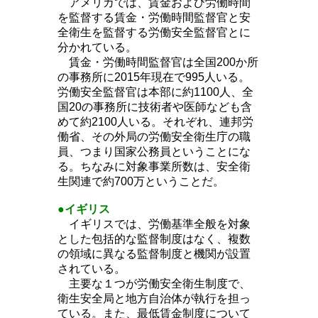
アメリカでは、賃金および労働時間
を監督する賃金・労働時間監督官と安
全衛生を監督する労働安全監督官とに
分かれている。
賃金・労働時間監督官は全国200か所
の事務所に2015年現在で995人いる。
労働安全監督官は本部に約1100人、全
国20の事務所に技術者や医師なども含
めて約2100人いる。それぞれ、連邦労
働省、その外局の労働安全衛生庁の職
員、つまり国家公務員ということにな
る。ちなみに対象事業所数は、安全衛
生関連で約700万ということだ。
●
イギリス
イギリスでは、労働基準全般を対象
とした包括的な監督制度はなく、複数
の領域に異なる監督制度と機関が設置
されている。
主要な１つが労働安全衛生制度で、
衛生安全局と地方自治体が執行を担っ
ている。また、最低賃金制度について