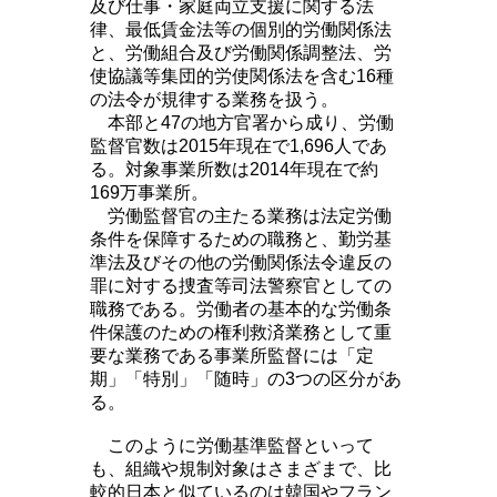
及び仕事・家庭両立支援に関する法
律、最低賃金法等の個別的労働関係法
と、労働組合及び労働関係調整法、労
使協議等集団的労使関係法を含む16種
の法令が規律する業務を扱う。
本部と47の地方官署から成り、労働
監督官数は2015年現在で1,696人であ
る。対象事業所数は2014年現在で約
169万事業所。
労働監督官の主たる業務は法定労働
条件を保障するための職務と、勤労基
準法及びその他の労働関係法令違反の
罪に対する捜査等司法警察官としての
職務である。労働者の基本的な労働条
件保護のための権利救済業務として重
要な業務である事業所監督には「定
期」「特別」「随時」の3つの区分があ
る。
このように労働基準監督といって
も、組織や規制対象はさまざまで、比
較的日本と似ているのは韓国やフラン