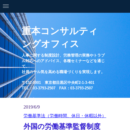
重本コンサルティ
ングオフィス
人事に関する制度設計、労務管理の実務やトラブ
ル対応へのアドバイス、各種セミナーなどを通じ
て、
社員のヤル気を高める職場づくりを実現します。
〒152-0001 東京都目黒区中央町2-1-3-401
TEL：03-3793-2507 FAX：03-3793-2507
2019/6/9
労働基準法（労働時間、休日・休暇以外）
外国の労働基準監督制度