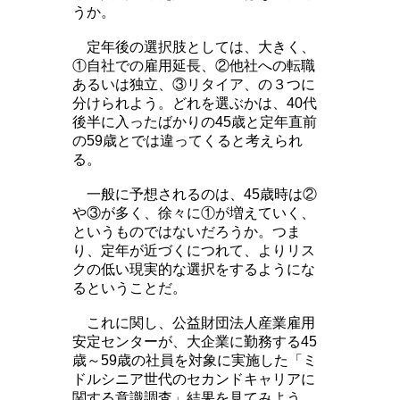
うか。
定年後の選択肢としては、大きく、
①自社での雇用延長、②他社への転職
あるいは独立、③リタイア、の３つに
分けられよう。どれを選ぶかは、40代
後半に入ったばかりの45歳と定年直前
の59歳とでは違ってくると考えられ
る。
一般に予想されるのは、45歳時は②
や③が多く、徐々に①が増えていく、
というものではないだろうか。つま
り、定年が近づくにつれて、よりリス
クの低い現実的な選択をするようにな
るということだ。
これに関し、公益財団法人産業雇用
安定センターが、大企業に勤務する45
歳～59歳の社員を対象に実施した「ミ
ドルシニア世代のセカンドキャリアに
関する意識調査」結果を見てみよう。