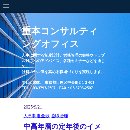
重本コンサルティ
ングオフィス
人事に関する制度設計、労務管理の実務やトラブ
ル対応へのアドバイス、各種セミナーなどを通じ
て、
社員のヤル気を高める職場づくりを実現します。
〒152-0001 東京都目黒区中央町2-1-3-401
TEL：03-3793-2507 FAX：03-3793-2507
2025/9/21
人事制度全般
退職管理
中高年層の定年後のイメ