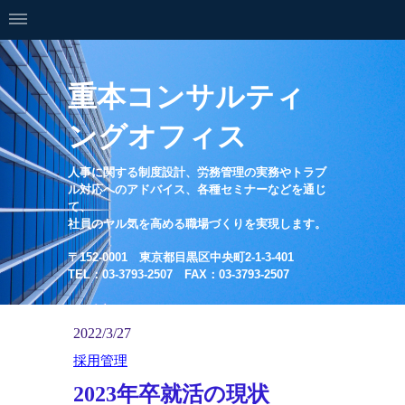
重本コンサルティ
ングオフィス
人事に関する制度設計、労務管理の実務やトラブ
ル対応へのアドバイス、各種セミナーなどを通じ
て、
社員のヤル気を高める職場づくりを実現します。
〒152-0001 東京都目黒区中央町2-1-3-401
TEL：03-3793-2507 FAX：03-3793-2507
2022/3/27
採用管理
2023年卒就活の現状