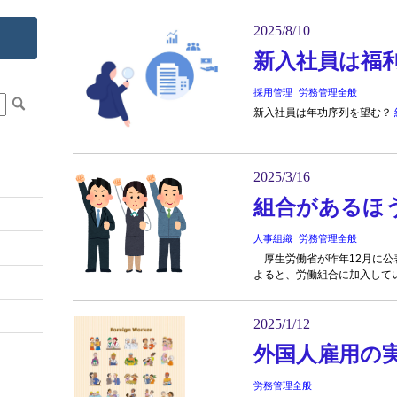
2025/8/10
新入社員は福
採用管理
労務管理全般
新入社員は年功序列を望む？
2025/3/16
組合があるほ
人事組織
労務管理全般
厚生労働省が昨年12月に公表
よると、労働組合に加入してい
2025/1/12
外国人雇用の
労務管理全般