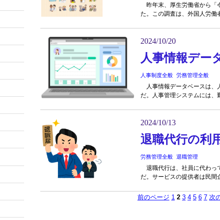
昨年末、厚生労働省から「令
た。この調査は、外国人労働者
2024/10/20
人事情報デー
人事制度全般
労務管理全般
人事情報データベースは、人
だ。人事管理システムには、勤
2024/10/13
退職代行の利
労務管理全般
退職管理
退職代行は、社員に代わって
だ。サービスの提供者は民間企
前のページ
1
2
3
4
5
6
7
次