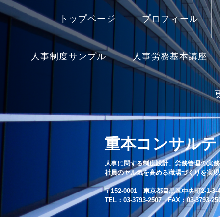
トップページ
プロフィール
人事制度サンプル
人事労務基本講座
重本コンサルテ
人事に関する制度設計、労務管理の実務
社員のヤル気を高める職場づくりを実現
〒152-0001 東京都目黒区中央町2-1-3-4
TEL：03-3793-2507 FAX：03-3793-25