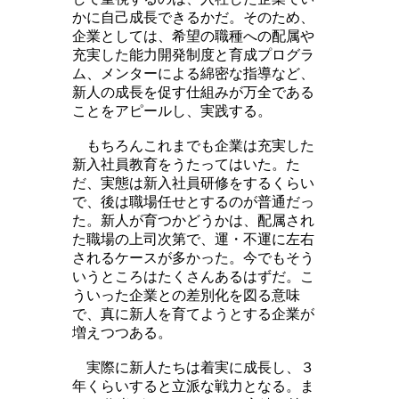
かに自己成長できるかだ。そのため、
企業としては、希望の職種への配属や
充実した能力開発制度と育成プログラ
ム、メンターによる綿密な指導など、
新人の成長を促す仕組みが万全である
ことをアピールし、実践する。
もちろんこれまでも企業は充実した
新入社員教育をうたってはいた。た
だ、実態は新入社員研修をするくらい
で、後は職場任せとするのが普通だっ
た。新人が育つかどうかは、配属され
た職場の上司次第で、運・不運に左右
されるケースが多かった。今でもそう
いうところはたくさんあるはずだ。こ
ういった企業との差別化を図る意味
で、真に新人を育てようとする企業が
増えつつある。
実際に新人たちは着実に成長し、３
年くらいすると立派な戦力となる。ま