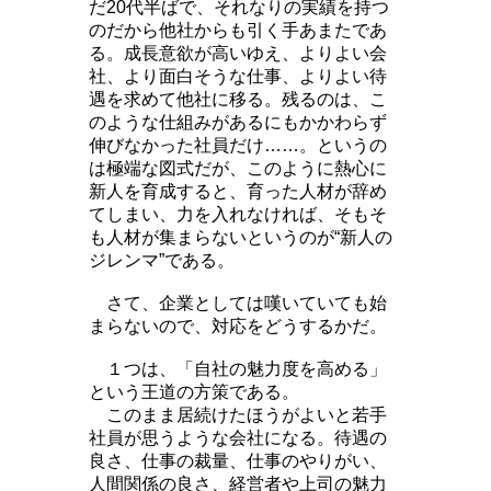
だ20代半ばで、それなりの実績を持つ
のだから他社からも引く手あまたであ
る。成長意欲が高いゆえ、よりよい会
社、より面白そうな仕事、よりよい待
遇を求めて他社に移る。残るのは、こ
のような仕組みがあるにもかかわらず
伸びなかった社員だけ……。というの
は極端な図式だが、このように熱心に
新人を育成すると、育った人材が辞め
てしまい、力を入れなければ、そもそ
も人材が集まらないというのが“新人の
ジレンマ”である。
さて、企業としては嘆いていても始
まらないので、対応をどうするかだ。
１つは、「自社の魅力度を高める」
という王道の方策である。
このまま居続けたほうがよいと若手
社員が思うような会社になる。待遇の
良さ、仕事の裁量、仕事のやりがい、
人間関係の良さ、経営者や上司の魅力