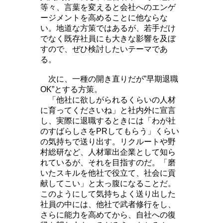
等々、言葉を変えると会社へのエンゲ
ージメントを高めることに他ならな
い。地道な方策ではあるが、若手だけ
でなく既存社員にも大きな影響を及ぼ
すので、ぜひ検討したいテーマであ
る。
次に、一種の開き直りだが”早期退職
OK”とする方策。
「他社に欲しがられるくらいの人材
に育ってくださいね」と社内外に宣言
し、実際に退職するときには「わが社
のすばらしさをPRしてもらう」くらい
の気持ちで送り出す。リクルートや野
村総研など、人材輩出企業として知ら
れているが、それを目指すのだ。「磨
いたスキルを他社で役立て、社会に貢
献してこい」と太っ腹になることだ。
このようにして気持ちよく送り出した
社員の中には、他社で武者修行をし、
さらに能力を高めてから、自社への復