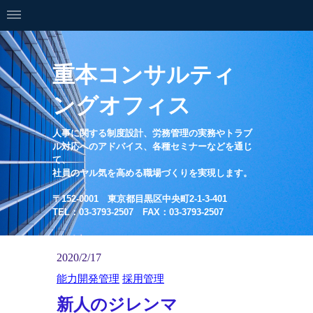
重本コンサルティ
ングオフィス
人事に関する制度設計、労務管理の実務やトラブ
ル対応へのアドバイス、各種セミナーなどを通じ
て、
社員のヤル気を高める職場づくりを実現します。
〒152-0001 東京都目黒区中央町2-1-3-401
TEL：03-3793-2507 FAX：03-3793-2507
2020/2/17
能力開発管理
採用管理
新人のジレンマ