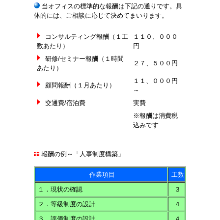
当オフィスの標準的な報酬は下記の通りです。具
体的には、ご相談に応じて決めてまいります。
コンサルティング報酬（１工
１１０、０００
数あたり）
円
研修/セミナー報酬（１時間
２７、５００円
あたり）
１１、０００円
顧問報酬（１月あたり）
～
交通費/宿泊費
実費
※報酬は消費税
込みです
報酬の例～「人事制度構築」
作業項目
工数
１．現状の確認
３
２．等級制度の設計
４
３．評価制度の設計
４