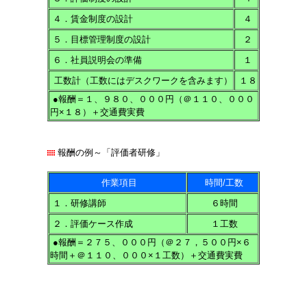
４．賃金制度の設計
４
５．目標管理制度の設計
２
６．社員説明会の準備
１
工数計（工数にはデスクワークを含みます）
１８
●報酬＝１、９８０、０００円（＠１１０、０００
円×１８）＋交通費実費
報酬の例～「評価者研修」
作業項目
時間/工数
１．研修講師
６時間
２．評価ケース作成
１工数
●報酬＝２７５、０００円（＠２７，５００円×６
時間＋＠１１０、０００×１工数）＋交通費実費