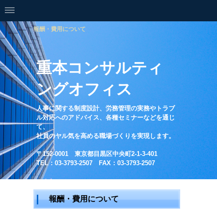
報酬・費用について
重本コンサルティ
ングオフィス
人事に関する制度設計、労務管理の実務やトラブ
ル対応へのアドバイス、各種セミナーなどを通じ
て、
社員のヤル気を高める職場づくりを実現します。
〒152-0001 東京都目黒区中央町2-1-3-401
TEL：03-3793-2507 FAX：03-3793-2507
報酬・費用について