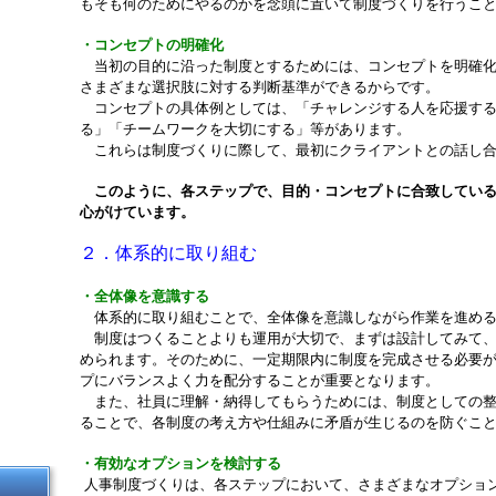
もそも何のためにやるのかを念頭に置いて制度づくりを行うこ
・コンセプトの明確化
当初の目的に沿った制度とするためには、コンセプトを明確化
さまざまな選択肢に対する判断基準ができるからです。
コンセプトの具体例としては、「チャレンジする人を応援する
る」「チームワークを大切にする」等があります。
これらは制度づくりに際して、最初にクライアントとの話し合
このように、各ステップで、目的・コンセプトに合致してい
心がけています。
２．体系的に取り組む
・全体像を意識する
体系的に取り組むことで、全体像を意識しながら作業を進める
制度はつくることよりも運用が大切で、まずは設計してみて、
められます。そのために、一定期限内に制度を完成させる必要
プにバランスよく力を配分することが重要となります。
また、社員に理解・納得してもらうためには、制度としての整
ることで、各制度の考え方や仕組みに矛盾が生じるのを防ぐこ
・有効なオプションを検討する
人事制度づくりは、各ステップにおいて、さまざまなオプショ