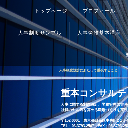
トップページ
プロフィール
人事制度サンプル
人事労務基本講座
人事制度設計にあたって重視すること
重本コンサルテ
人事に関する制度設計、労務管理の実務
社員のヤル気を高める職場づくりを実現
〒152-0001 東京都目黒区中央町2-1-3-4
TEL：03-3793-2507 FAX：03-3793-25