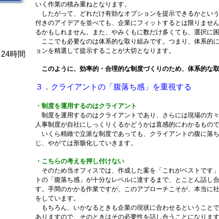
いく作業の積み重ねとなります。
したがって、どれだけ有効なオプションを提示できるかという
付きのアイデアを並べても、企業にフィットするとは限りませ
るかもしれません。また、やみくもに数だけ多くても、選択に
ここでも必要なのは体系的な取り組みです。つまり、体系的に
ョンを精選して提示することが大切となります。
24時間
このように、効率的・合理的な制度づくりのため、体系的な
３．クライアントの「腹落ち感」を重視する
・制度を運用するのはクライアント
制度を運用するのはクライアントであり、さらには現場の方々
人事制度が自社にしっくりくるかどうかは直感的にわかるもの
いくら精緻で立派な制度であっても、クライアントの腹に落ち
じ、やがては形骸化していきます。
・こちらの考えを押し付けない
そのため当オフィスでは、作成した案を「これがベストです」
トの「腹落ち感」が十分なレベルに達するまで、とことん話し
す。手間のかかる作業ですが、このアプローチこそが、本当に
をしています。
もちろん、いかなるときも企業の現状に合わせるということで
ありますので、そのときはその必要性を話し合うことになりま