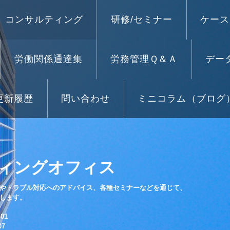
コンサルティング
研修/セミナー
ケース
労働関係通達集
労務管理Ｑ＆Ａ
デー
更新履歴
問い合わせ
ミニコラム（ブログ
ィングオフィス
やトラブル対応へのアドバイス、各種セミナーなどを通じて、
します。
01
07