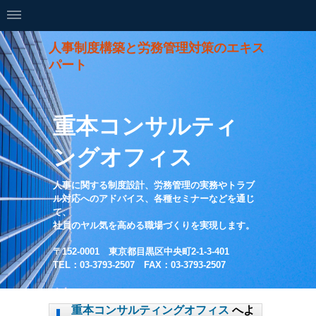
人事制度構築と労務管理対策のエキス
パート
重本コンサルティ
ングオフィス
人事に関する制度設計、労務管理の実務やトラブ
ル対応へのアドバイス、各種セミナーなどを通じ
て、
社員のヤル気を高める職場づくりを実現します。
〒152-0001 東京都目黒区中央町2-1-3-401
TEL：03-3793-2507 FAX：03-3793-2507
重本コンサルティングオフィス
へよ